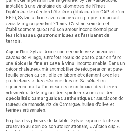
parfait de la passion de sa gérante, Sylvie Vandeputte,
installée à une vingtaine de kilomètres de Nîmes.
Diplômée des écoles hôtelières (titulaire d'un CAP et d'un
BEP), Sylvie a dirigé avec succès son propre restaurant
dans la région pendant 21 ans. C'est au sein de cet
établissement qu'est né son amour inconditionnel pour
les richesses gastronomiques et l'artisanat du
terroir.
Aujourd'hui, Sylvie donne une seconde vie à un ancien
caveau de village, autrefois relais de poste, pour en faire
une
épicerie fine et cave à vins
incontournable. Dans un
décor chaleureux mêlant mobilier de récupération et pare-
feuille ancien au sol, elle collabore étroitement avec les
producteurs et les créateurs locaux. Sa sélection
rigoureuse met à l'honneur des vins locaux, des bières
artisanales de la région, des spiritueux ainsi que des
spécialités camarguaises authentiques
: saucisson de
taureau de manade, riz de Camargue, huiles d'olive et
terrines artisanales.
En plus des plaisirs de la table, Sylvie exprime toute sa
créativité au sein de son atelier attenant, « Aficion clip ».