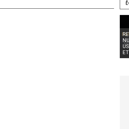
É
RE
NU
US
ET