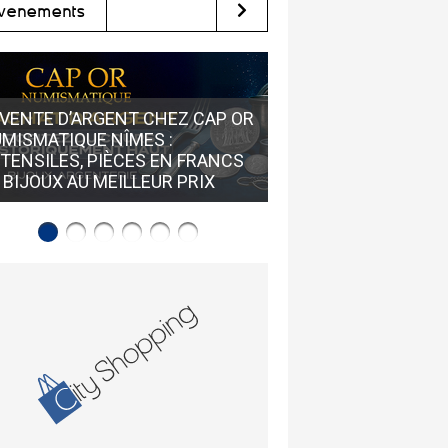
vènements
VENTE D’ARGENT CHEZ CAP OR
MISMATIQUE NÎMES :
STEAM VAP À NÎMES 
TENSILES, PIÈCES EN FRANCS
RÉFÉRENCE CIGARE
 BIJOUX AU MEILLEUR PRIX
ÉLECTRONIQUE DE N